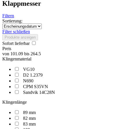
Klappmesser
Filtern
Sortierung:
Filter schließen
Produkte anzeigen
Sofort lieferbar
Preis
von
101.09
bis
264.5
Klingenmaterial
VG10
D2 1.2379
N690
CPM S35VN
Sandvik 14C28N
Klingenlänge
89 mm
82 mm
83 mm