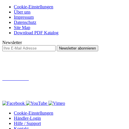
Cookie-Einstellungen
Über uns
Impressum
Datenschutz
Site Map
Download PDF Katalog
Newsletter
Newsletter abonnieren
Abonnieren Sie unseren Newsletter und erhalten Sie aktuelle Informationen und
Sonderangebote zu allen Armare-Knives Produkten.
* Alle Preise verstehen sich zzgl. Mehrwertsteuer und
Versandkosten
und ggf. Nachnahmegebühren, wenn nicht anders
beschrieben
Besuchen Sie uns auf:
Cookie-Einstellungen
Händler-Login
Hilfe / Support
Kontakt