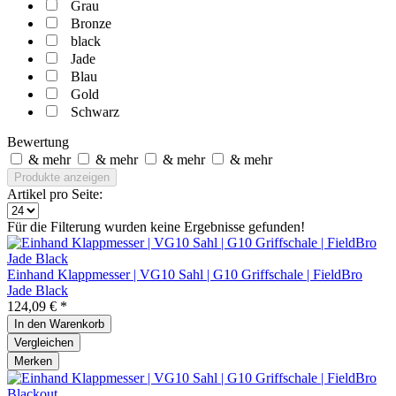
Grau
Bronze
black
Jade
Blau
Gold
Schwarz
Bewertung
& mehr
& mehr
& mehr
& mehr
Produkte anzeigen
Artikel pro Seite:
Für die Filterung wurden keine Ergebnisse gefunden!
Einhand Klappmesser | VG10 Sahl | G10 Griffschale | FieldBro
Jade Black
124,09 € *
In den
Warenkorb
Vergleichen
Merken