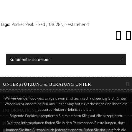
Tags:
Pocket Peak Fixed
,
14C28N
,
Feststehend
Kommentar schreiben
UNTERSTÜTZUNG & BERATUNG UNTER
SHOP SERVICE
Wir verwenden Cookies. Einige davon sind technisch notwendig (z.B. für den
Warenkorb), andere helfen uns, unser Angebot zu verbessern und Ihnen ein
besseres Nutzererlebnis zu bieten.
INFORMATIONEN
Folgende Cookies akzeptieren Sie mit einem Klick auf Alle akzeptieren.
Weitere Informationen finden Sie in den Privatsphäre-Einstellungen, dort
NEWSLETTER
können Sie Ihre Auswahl auch jederzeit ändern. Rufen Sie dazu einfach die